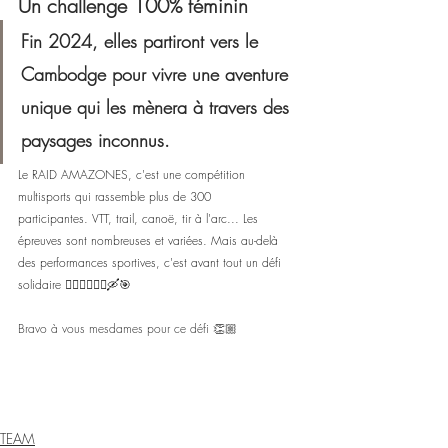
Un challenge 100% féminin  
Fin 2024, elles partiront vers le 
Cambodge pour vivre une aventure 
unique qui les mènera à travers des 
paysages inconnus. 
Le RAID AMAZONES, c'est une compétition 
multisports qui rassemble plus de 300 
participantes. VTT, trail, canoë, tir à l'arc... Les 
épreuves sont nombreuses et variées. Mais au-delà 
des performances sportives, c'est avant tout un défi 
solidaire 🚵🏻‍♀️🏃🏼‍♀️🛶🎯
Bravo à vous mesdames pour ce défi 👏🏼
TEAM