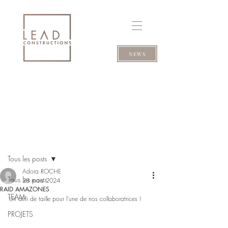
NEWS
NEWS
Post
Tous les posts
Adora ROCHE
Tous les posts
28 mars 2024
RAID AMAZONES
TEAM
Un défi de taille pour l'une de nos collaboratrices ! 
PROJETS